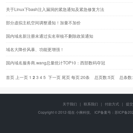
关于Linux下bash注入漏洞的紧急通知及紧急修复方法
部分虚拟主机空间调整通知！加量不加价
国内域名新注册未通过实名审核不删除政策通知
域名大降价风暴、功能更增强！
国内域名服务商.wang总量统计TOP10：西部数码夺冠
首页
上一页
1
2
3
4
5
下一页
尾页
每页:20条 总页数:5页 总条数
关于我们
|
联系我们
|
付款方式
|
提交
Copyright © 2012-现在 小揪科技, ICP备案号：
苏ICP备202