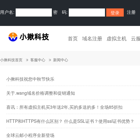
用户名:
密 码:
注册
首页
域名注册
虚拟主机
云
小揪科技首页
客服中心
新闻中心
小揪科技祝您中秋节快乐
关于.wang域名价格调整和促销通知
喜讯：所有虚拟主机买3年送2年,买的多送的多！全场85折扣
HTTP和HTTPS有什么区别？ 什么是SSL证书？使用ssl证书优势？
全球云邮小程序全新登场