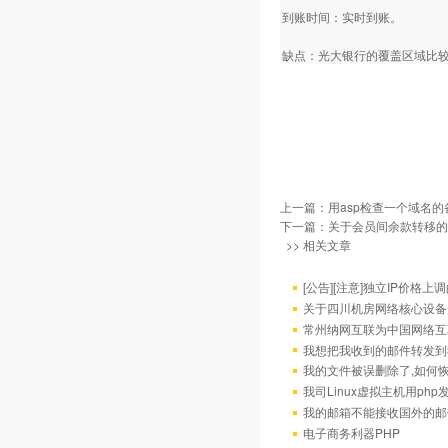
到账时间：实时到账。
缺点：光大银行的覆盖区域比
上一篇：
用asp检查一个域名
下一篇：
关于会员间余款转移的
>> 相关文章
[公告][注意]独立IP价格上
关于四川机房网络核心设备
常州纳网互联为中国网络互
我想把我收到的邮件转发到我
我的文件被误删除了,如何
我司Linux虚拟主机用ph
我的邮箱不能接收国外的邮
电子商务利器PHP