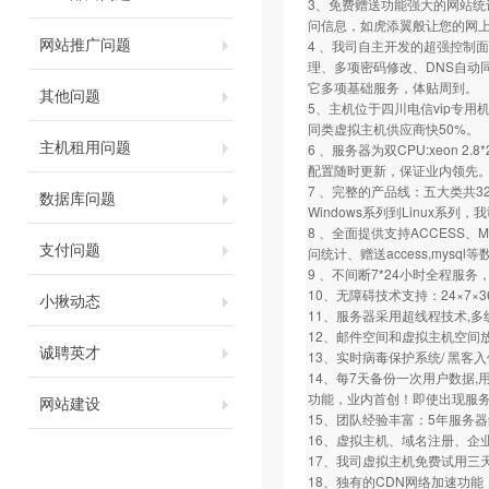
3、免费赠送功能强大的网站统
问信息，如虎添翼般让您的网
网站推广问题
4 、我司自主开发的超强控制面
理、多项密码修改、DNS自动
它多项基础服务，体贴周到。
其他问题
5、主机位于四川电信vip专用
同类虚拟主机供应商快50%。
主机租用问题
6 、服务器为双CPU:xeon 2.8*
配置随时更新，保证业内领先
7 、完整的产品线：五大类共32
数据库问题
Windows系列到Linux系
8 、全面提供支持ACCESS、
支付问题
问统计、赠送access,mysql
9 、不间断7*24小时全程服
10、无障碍技术支持：24×7
小揪动态
11、服务器采用超线程技术,
12、邮件空间和虚拟主机空间
诚聘英才
13、实时病毒保护系统/ 黑客
14、每7天备份一次用户数据
功能，业内首创！即使出现服务
网站建设
15、团队经验丰富：5年服务
16、虚拟主机、域名注册、企
17、我司虚拟主机免费试用三
18、独有的CDN网络加速功能