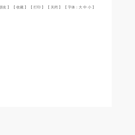
朋友
】 【
收藏
】 【
打印
】 【
关闭
】 【 字体：
大
中
小
】