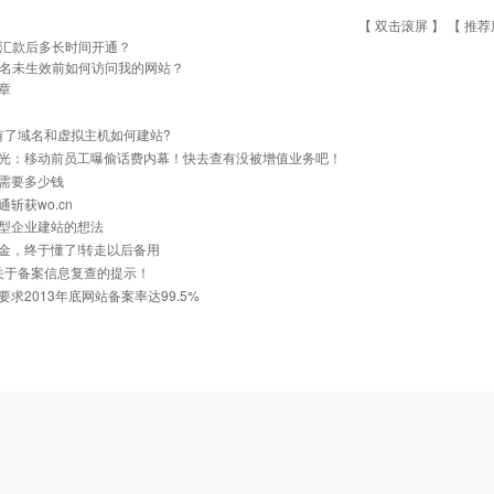
【 双击滚屏 】 【
推荐
汇款后多长时间开通？
名未生效前如何访问我的网站？
章
]有了域名和虚拟主机如何建站?
光：移动前员工曝偷话费内幕！快去查有没被增值业务吧！
需要多少钱
斩获wo.cn
型企业建站的想法
金，终于懂了!转走以后备用
]关于备案信息复查的提示！
要求2013年底网站备案率达99.5%