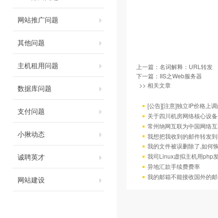
网站推广问题
其他问题
主机租用问题
上一篇：
名词解释：URL转发
下一篇：
IIS之Web服务器
>> 相关文章
数据库问题
[公告][注意]独立IP价格上
支付问题
关于四川机房网络核心设备
常州纳网互联为中国网络互
小揪动态
我想把我收到的邮件转发到我
我的文件被误删除了,如何
诚聘英才
我司Linux虚拟主机用ph
异地汇款手续费费率
我的邮箱不能接收国外的邮
网站建设