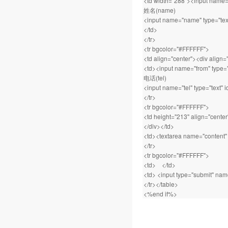
<td width="288"><input name="ti
姓名(name)
<input name="name" type="tex
</td>
</tr>
<tr bgcolor="#FFFFFF">
<td align="center"><div alig
<td><input name="from" type="t
电话(tel)
<input name="tel" type="text" i
</tr>
<tr bgcolor="#FFFFFF">
<td height="213" align="cente
</div></td>
<td><textarea name="content" 
</tr>
<tr bgcolor="#FFFFFF">
<td> </td>
<td> <input type="submit" na
</tr></table>
<%end if%>