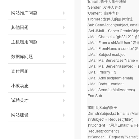
'Email : 收件人邮件地址
'Sender : 发件人姓名
网站推广问题
'Content : 邮件内容
'Fromer : 发件人的邮件地址
Sub SendAction(subject, email,
其他问题
Set JMail = Server.CreateObje
JMail.Charset = "gb2312"
主机租用问题
JMail.From = strMailUser 
JMail.FromName = sender
JMail.Subject =subject
数据库问题
JMail.MailServerUserName
JMail.MailServerPassword 
支付问题
JMail.Priority = 3
JMail.AddRecipient(email)
JMail.Body = content
小揪动态
JMail.Send(strMailAddress)
End Sub
诚聘英才
'调用此Sub的例子
Dim strSubject,strEmail,strMai
网站建设
strSubject = Request("title")
strContent = "用户Email:" & Req
Request("content")
strSender = Request("Name")