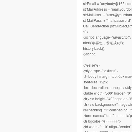
strEmail = "anybody@1
strMailAddress = "mail.
strMailUser = "user@you
strMailPass = "mailpassw
Call SendAction (strSubject,st
%>
<script language="
javascript
">
alert('恭喜您，发送成功!');
history.back();
</script>
<%else%>
<style type="text/css">
<!--body { margin-top: 0px;marg
font-size: 12px;
text-decoration: none;}--></sty
<table width="500" border="0"
<tr><td height="40" bgcolor
<tr><td background="images/fo
cellpadding="1" cellspacing="
<form name="form" method="po
<tr bgcolor="#FFFFFF">
<td width="110" align="center