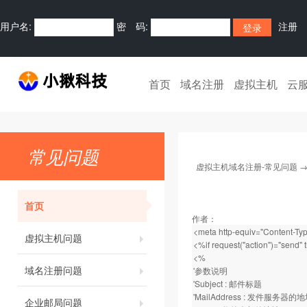
用户名:
密 码:
注册
首页
域名注册
虚拟主机
云
常见问题
虚拟主机域名注册-常见问题
首页
作者：
<meta http-equiv="Content-Typ
虚拟主机问题
<%if request("action")="send"
<%
域名注册问题
'参数说明
'Subject : 邮件标题
'MailAddress : 发件服务器的地址
企业邮局问题