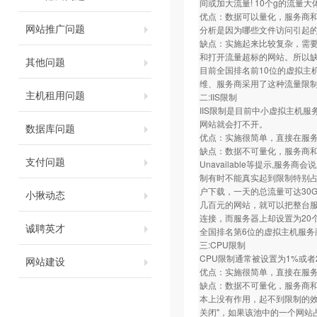
间或加大流量! 10个g的流量
优点：数据可以量化，服务商
网站推广问题
分析是因为哪些文件访问引起
缺点：实施起来比较复杂，需
和打开流量超标的网站。所以
其他问题
目前全国排名前10位的虚拟主
维、服务商采用了这种流量限
主机租用问题
二:IIS限制
IIS限制是目前中小虚拟主机
网站就会打不开。
数据库问题
优点：实施很简单，直接在服务
缺点：数据不可量化，服务商和用
支付问题
Unavailable等提示,服
制有时不能真实起到限制特别占资
户下载，一天的总流量可达30
小揪动态
几百元的网站，就可以把整台服务
连接，而服务器上却设置为20
诚聘英才
全国排名第6位的虚拟主机服务
三:CPU限制
CPU限制通常被设置为1%或者
网站建设
优点：实施很简单，直接在服务
缺点：数据不可量化，服务商和用
本上没有作用，起不到限制的效果
关闭"，如果该池中的一个网站