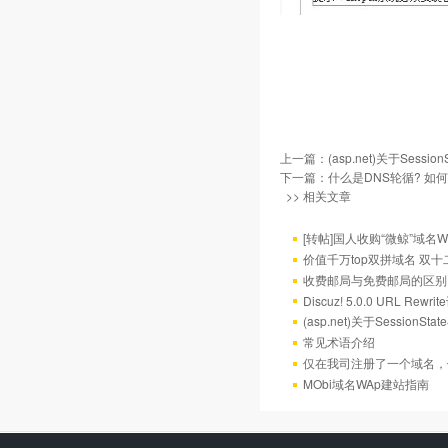
上一篇：
(asp.net)关于Sess
下一篇：
什么是DNS轮循? 如
>> 相关文章
[转帖]国人收购“微鲸”域名W
价值千万top双拼域名 双
收费邮局与免费邮局的区别
Discuz! 5.0.0 URL Rewr
(asp.net)关于Session
常见术语介绍
仅在我司注册了一个域名，
MObi域名WAp建站指南