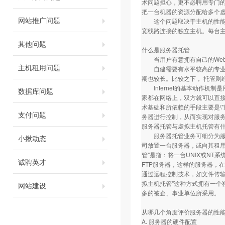
术问题担心，更不必聘用专门
把一台机器的资源分配给多个
网站推广问题
这个问题取决于主机的性能及
宽线路连接的独立主机。每台
其他问题
什么是服务器托管
当用户有意拥有自己的Web、E
主机租用问题
自建需要有水平较高的专业技
期也较长。比较之下， 托管则
Internet的基本动作机制是
数据库问题
家都在网络上，双方就可以直接沟
术基础和所依赖的手段主要是\"
支付问题
务器进行控制，从而实现对服
服务器托管与虚拟主机托管有
服务器托管业务可细分为服务器托管与
小揪动态
司放置一台服务器，或向其租用一
管"是指：将一台UNIX或NT
诚聘英才
FTP服务器，这样的服务器，
通过远程控制技术，如文件传输
拟主机托管"这种方式拥有一
网站建设
多的被企、事业单位所采用。
从哪几个角度评价服务器的性
A. 服务器的硬件配置