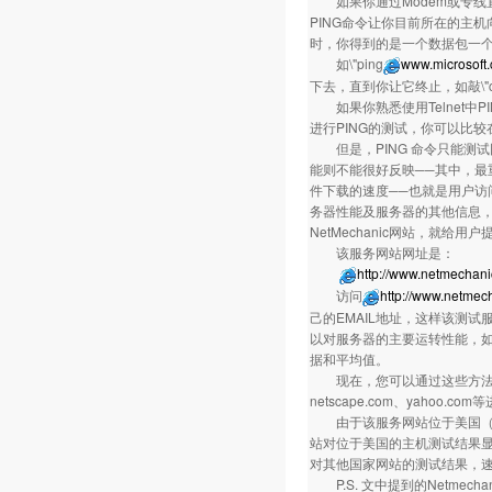
如果你通过Modem或专线直接
PING命令让你目前所在的主机
时，你得到的是一个数据包一
如\"ping
www.microsoft
下去，直到你让它终止，如敲\"ctrl
如果你熟悉使用Telnet中P
进行PING的测试，你可以比
但是，PING 命令只能测
能则不能很好反映──其中，最重
件下载的速度──也就是用户访
务器性能及服务器的其他信息，开通
NetMechanic网站，就给
该服务网站网址是
http://www.netmechan
访问
http://www.netmec
己的EMAIL地址，这样该测试
以对服务器的主要运转性能，如P
据和平均值。
现在，您可以通过这些方法，对您
netscape.com、yahoo.
由于该服务网站位于美国（在S
站对位于美国的主机测试结果
对其他国家网站的测试结果，
P.S. 文中提到的Netme