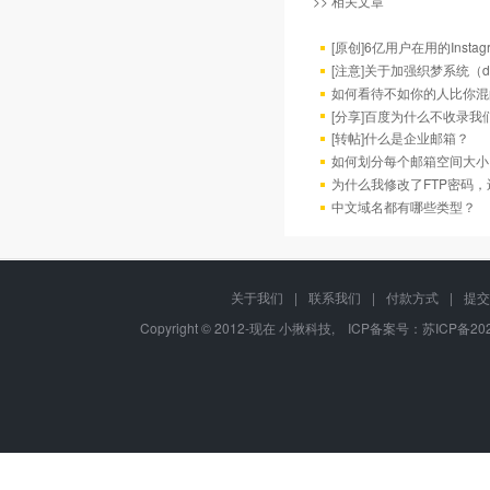
>> 相关文章
[原创]6亿用户在用的Insta
[注意]关于加强织梦系统（d
如何看待不如你的人比你混
[分享]百度为什么不收录我
[转帖]什么是企业邮箱？
如何划分每个邮箱空间大小
为什么我修改了FTP密码
中文域名都有哪些类型？
关于我们
|
联系我们
|
付款方式
|
提交
Copyright © 2012-现在 小揪科技, ICP备案号：
苏ICP备202