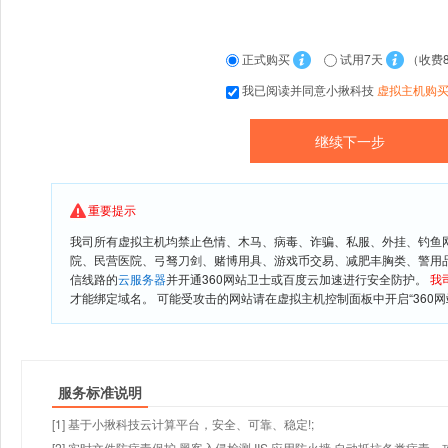
正式购买
试用7天
（收费
我已阅读并同意小揪科技
虚拟主机购
重要提示
我司所有虚拟主机均禁止色情、木马、病毒、诈骗、私服、外挂、钓鱼
院、民营医院、弓驽刀剑、赌博用具、游戏币交易、减肥丰胸类、警用
信线路的
云服务器
并开通360网站卫士或百度云加速进行安全防护。
我
才能绑定域名。 可能受攻击的网站请在虚拟主机控制面板中开启“360网
服务标准说明
[1] 基于小揪科技云计算平台，安全、可靠、稳定!;
[2] 实时文件防病毒保护,黑客入侵检测,IIS 应用防火墙,自动抵抗各类病毒、