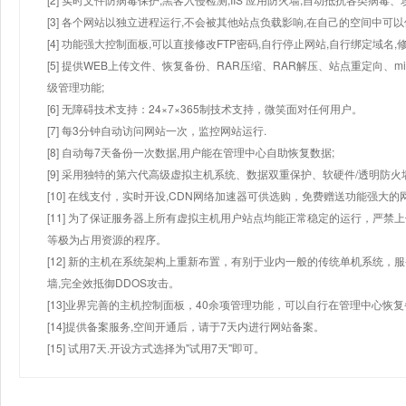
[3] 各个网站以独立进程运行,不会被其他站点负载影响,在自己的空间中可以使用
[4] 功能强大控制面板,可以直接修改FTP密码,自行停止网站,自行绑定域名,
[5] 提供WEB上传文件、恢复备份、RAR压缩、RAR解压、站点重定向
级管理功能;
[6] 无障碍技术支持：24×7×365制技术支持，微笑面对任何用户。
[7] 每3分钟自动访问网站一次，监控网站运行.
[8] 自动每7天备份一次数据,用户能在管理中心自助恢复数据;
[9] 采用独特的第六代高级虚拟主机系统、数据双重保护、软硬件/透明防火
[10] 在线支付，实时开设,CDN网络加速器可供选购，免费赠送功能强大
[11] 为了保证服务器上所有虚拟主机用户站点均能正常稳定的运行，严禁上
等极为占用资源的程序。
[12] 新的主机在系统架构上重新布置，有别于业内一般的传统单机系统，
墙,完全效抵御DDOS攻击。
[13]业界完善的主机控制面板，40余项管理功能，可以自行在管理中心恢
[14]提供备案服务,空间开通后，请于7天内进行网站备案。
[15] 试用7天.开设方式选择为"试用7天"即可。