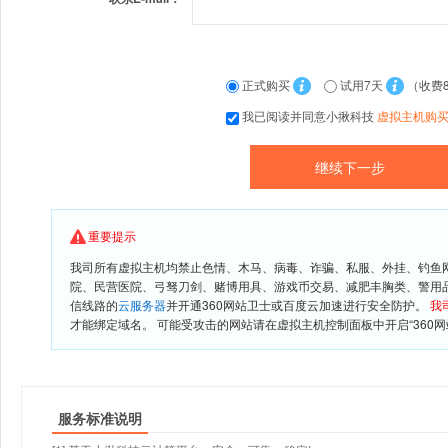
正式购买
试用7天
（收费
我已阅读并同意小揪科技
虚拟主机购
重要提示
我司所有虚拟主机均禁止色情、木马、病毒、诈骗、私服、外挂、钓鱼
院、民营医院、弓驽刀剑、赌博用具、游戏币交易、减肥丰胸类、警用
信线路的
云服务器
并开通360网站卫士或百度云加速进行安全防护。
我
才能绑定域名。 可能受攻击的网站请在虚拟主机控制面板中开启“360网
服务标准说明