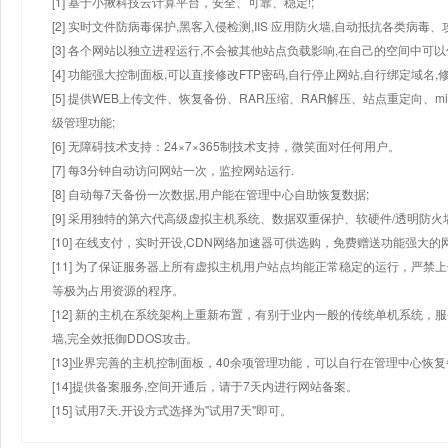
[1] 基于小揪科技云计算平台，安全、可靠、稳定!;
[2] 实时文件防病毒保护,黑客入侵检测,IIS 应用防火墙,自动抵抗各类病毒、
[3] 各个网站以独立进程运行,不会被其他站点负载影响,在自己的空间中可以使用
[4] 功能强大控制面板,可以直接修改FTP密码,自行停止网站,自行绑定域名,
[5] 提供WEB上传文件、恢复备份、RAR压缩、RAR解压、站点重定向
级管理功能;
[6] 无障碍技术支持：24×7×365制技术支持，微笑面对任何用户。
[7] 每3分钟自动访问网站一次，监控网站运行.
[8] 自动每7天备份一次数据,用户能在管理中心自助恢复数据;
[9] 采用独特的第六代高级虚拟主机系统、数据双重保护、软硬件/透明防火
[10] 在线支付，实时开设,CDN网络加速器可供选购，免费赠送功能强大
[11] 为了保证服务器上所有虚拟主机用户站点均能正常稳定的运行，严禁上
等极为占用资源的程序。
[12] 新的主机在系统架构上重新布置，有别于业内一般的传统单机系统，
墙,完全效抵御DDOS攻击。
[13]业界完善的主机控制面板，40余项管理功能，可以自行在管理中心恢
[14]提供备案服务,空间开通后，请于7天内进行网站备案。
[15] 试用7天.开设方式选择为"试用7天"即可。