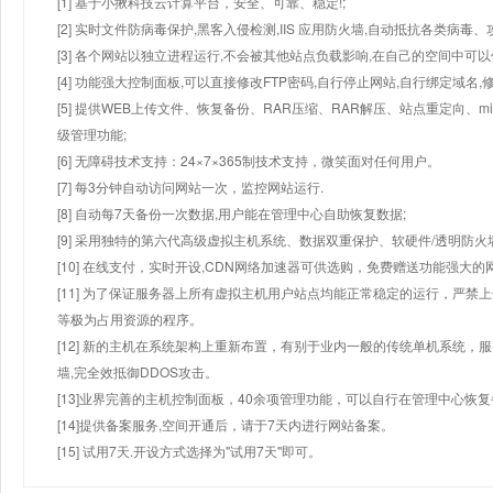
[1] 基于小揪科技云计算平台，安全、可靠、稳定!;
[2] 实时文件防病毒保护,黑客入侵检测,IIS 应用防火墙,自动抵抗各类病毒、
[3] 各个网站以独立进程运行,不会被其他站点负载影响,在自己的空间中可以使用
[4] 功能强大控制面板,可以直接修改FTP密码,自行停止网站,自行绑定域名,
[5] 提供WEB上传文件、恢复备份、RAR压缩、RAR解压、站点重定向
级管理功能;
[6] 无障碍技术支持：24×7×365制技术支持，微笑面对任何用户。
[7] 每3分钟自动访问网站一次，监控网站运行.
[8] 自动每7天备份一次数据,用户能在管理中心自助恢复数据;
[9] 采用独特的第六代高级虚拟主机系统、数据双重保护、软硬件/透明防火
[10] 在线支付，实时开设,CDN网络加速器可供选购，免费赠送功能强大
[11] 为了保证服务器上所有虚拟主机用户站点均能正常稳定的运行，严禁上
等极为占用资源的程序。
[12] 新的主机在系统架构上重新布置，有别于业内一般的传统单机系统，
墙,完全效抵御DDOS攻击。
[13]业界完善的主机控制面板，40余项管理功能，可以自行在管理中心恢
[14]提供备案服务,空间开通后，请于7天内进行网站备案。
[15] 试用7天.开设方式选择为"试用7天"即可。