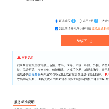
正式购买
试用7天
（收费
我已阅读并同意小揪科技
虚拟主机购
重要提示
我司所有虚拟主机均禁止色情、木马、病毒、诈骗、私服、外挂、钓鱼
院、民营医院、弓驽刀剑、赌博用具、游戏币交易、减肥丰胸类、警用
信线路的
云服务器
并开通360网站卫士或百度云加速进行安全防护。
我
才能绑定域名。 可能受攻击的网站请在虚拟主机控制面板中开启“360网
服务标准说明