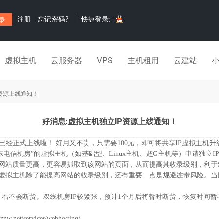
注册
忘记密码?
快捷登录:
虚拟主机
云服务器
VPS
主机租用
云建站
P资源上线通知！
好消息:虚拟主机独立IP资源上线通知！
经正式上线啦！ 好用又不贵，只需要100元，即可将共享IP虚拟主机升
东电信机房”的虚拟主机（如基础型、Linux主机、超G主机等）申请独立I
该网站质量更高，更容易抓取到该网站的页面，从而提高其收录级别，利于
P虚拟主机除了能提高网站的收录级别，还有重要一点是规避连带风险。当
年左右不会断货。双线机房IP较紧张，预计1个月后将暂时断货，恢复时间
znw.net/services/webhosting/