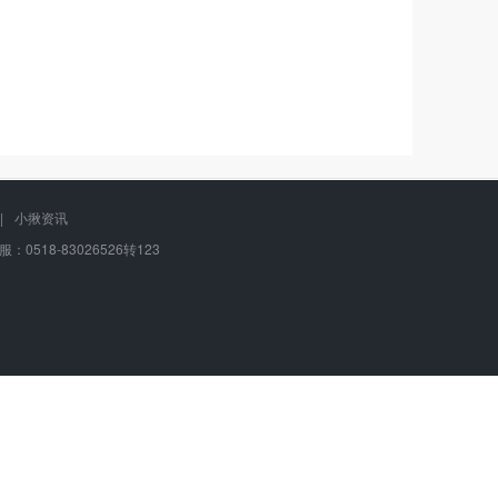
|
小揪资讯
：0518-83026526转123