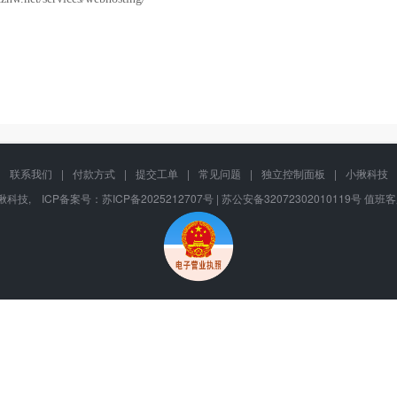
|
联系我们
|
付款方式
|
提交工单
|
常见问题
|
独立控制面板
|
小揪科技
在 小揪科技, ICP备案号：
苏ICP备2025212707号 | 苏公安备32072302010119号
值班客服