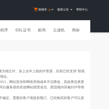
购物车
最新公告
帮助中心
0
小程序
SSL证书
邮局
云虚机
商标
级为独立IP。加上去年上线的IP资源，目前已经支持“双线
P地址。
SEO，网站宣传和网络营销成本不仅降低，其效果也将更
同台服务器的其他网站因受攻击、因违规内容被封IP等情
暂不确定。需要的客户请提前预订。已经购买的客户可以直