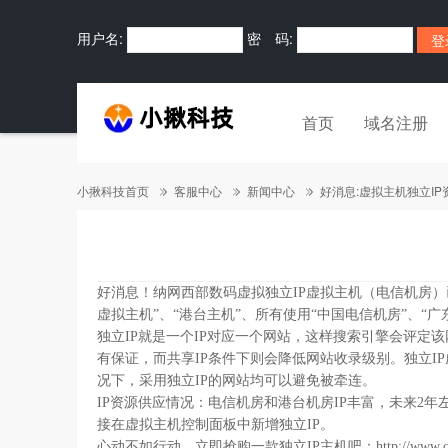
用户名:
密 码:
首页
域名注册
小揪科技首页
客服中心
新闻中心
好消息:虚拟主机独立I
好消息！纳网西部数码虚拟独立IP虚拟主机（电信机房）已
虚拟主机”、“港台主机”、所有使用“中国电信机房”、“广
独立IP就是一个IP对应一个网站，这样搜索引擎会评定
有保证，而共享IP条件下则会降低网站收录级别。独立I
况下，采用独立IP的网站均可以避免被牵连。
IP资源供应情况：电信机房和港台机房IP丰富，未来2
接在虚拟主机控制面板中新增独立IP。
心动不如行动，立即抢购一款独立IP主机吧：
http://www.c