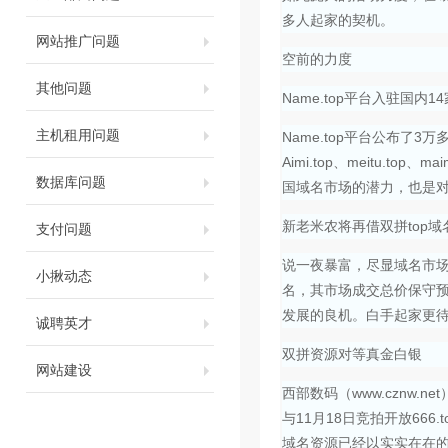
多人起家的契机。
网站推广问题
空前的力度
其他问题
Name.top平台入驻国内
主机租用问题
Name.top平台公布
Aimi.top、meitu.t
数据库问题
国域名市场的潜力，也是
支付问题
新老米农将再借双拼top域
说一夜暴富，尽显域名市
小揪动态
名，其市场成交总价保守预
发展的良机。白手起家更
诚聘英才
双拼资源对等真金白银
网站建设
西部数码（www.cznw
与11月18日竞拍开放666.
域名资源已经以实实在在的