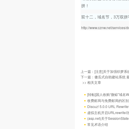
拼！
双十二，域名节，3万双拼
http://www.cznw.net/services/
上一篇：
[注意]关于加强织梦系统
下一篇：
傻瓜式自助建站系统 
>> 相关文章
[转帖]国人收购“微鲸”域名W
收费邮局与免费邮局的区别
Discuz! 5.0.0 URL Rewr
虚拟主机开启URLrewrit
(asp.net)关于Session
常见术语介绍