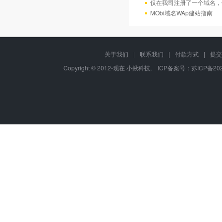
仅在我司注册了一个域名，
MObi域名WAp建站指南
关于我们
|
联系我们
|
付款方式
|
提交
Copyright © 2012-现在 小揪科技, ICP备案号：
苏ICP备202