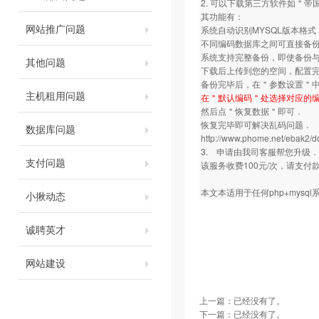
2. 可以下载第三方软件如＂
其功能有：
网站推广问题
系统自动识别MYSQL版本格
不同编码数据库之间可直接备
系统支持完整备份，即使备份
其他问题
下载后上传到您的空间，配置完
备份完毕后，在＂参数设置＂中
主机租用问题
在＂默认编码＂处选择对应的编
然后点＂恢复数据＂即可．
恢复完毕即可解决乱码问题．
数据库问题
http://www.phome.net/ebak2/d
3. 申请由我司客服帮您升级．
支付问题
该服务收费100元/次，请支
本文本适用于任何php+mysq
小揪动态
诚聘英才
网站建设
上一篇：已经没有了。
下一篇：已经没有了。