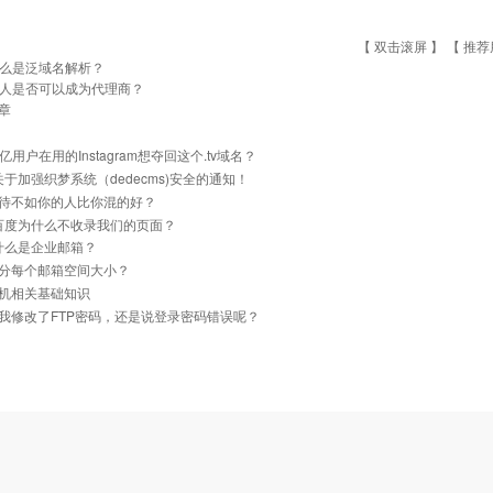
【 双击滚屏 】 【
推荐
么是泛域名解析？
人是否可以成为代理商？
章
6亿用户在用的Instagram想夺回这个.tv域名？
]关于加强织梦系统（dedecms)安全的通知！
待不如你的人比你混的好？
]百度为什么不收录我们的页面？
]什么是企业邮箱？
分每个邮箱空间大小？
机相关基础知识
我修改了FTP密码，还是说登录密码错误呢？