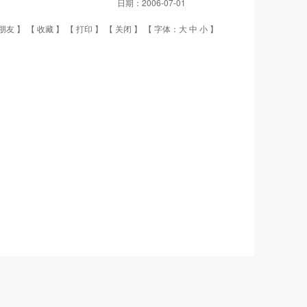
日期：
2006-07-01
朋友
】 【
收藏
】 【
打印
】 【
关闭
】 【 字体：
大
中
小
】