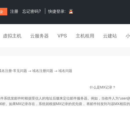
注册
忘记密码?
快捷登录:
虚拟主机
云服务器
VPS
主机租用
云建站
域名注册-常见问题
→
域名注册问题
→ 域名问题
什么是MX记录？
系统发邮件时根据受信人的地址后缀来定位邮件服务器。例如，当收件人为“user@mydomai
解析。如果MX记录存在，系统就根据MX记录的优先级， 将邮件转发到与该MX相应