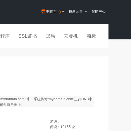
购物车
最新公告
帮助中心
0
小程序
SSL证书
邮局
云虚机
商标
n.com”时， 系统将对“mydomain.com”进行DNS中
的邮件服务器上。
来源：
阅读：
10155
次