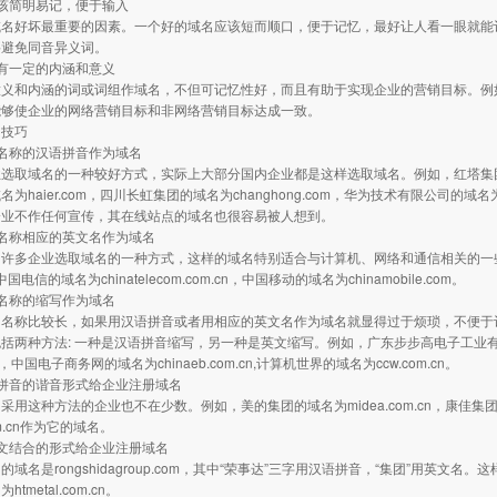
该简明易记，便于输入
域名好坏最重要的因素。一个好的域名应该短而顺口，便于记忆，最好让人看一眼就能
要避免同音异义词。
有一定的内涵和意义
意义和内涵的词或词组作域名，不但可记忆性好，而且有助于实现企业的营销目标。例
能够使企业的网络营销目标和非网络营销目标达成一致。
的技巧
名称的汉语拼音作为域名
选取域名的一种较好方式，实际上大部分国内企业都是这样选取域名。例如，红塔集团的域名为h
名为haier.com，四川长虹集团的域名为changhong.com，华为技术有限公司的域
企业不作任何宣传，其在线站点的域名也很容易被人想到。
名称相应的英文名作为域名
许多企业选取域名的一种方式，这样的域名特别适合与计算机、网络和通信相关的一些行业
，中国电信的域名为chinatelecom.com.cn，中国移动的域名为chinamobile.com。
名称的缩写作为域名
的名称比较长，如果用汉语拼音或者用相应的英文名作为域名就显得过于烦琐，不便于
括两种方法: 一种是汉语拼音缩写，另一种是英文缩写。例如，广东步步高电子工业有限
m.cn，中国电子商务网的域名为chinaeb.com.cn,计算机世界的域名为ccw.com.cn。
拼音的谐音形式给企业注册域名
用这种方法的企业也不在少数。例如，美的集团的域名为midea.com.cn，康佳集团的域名
com.cn作为它的域名。
文结合的形式给企业注册域名
域名是rongshidagroup.com，其中“荣事达”三字用汉语拼音，“集团”用英文名。
tmetal.com.cn。