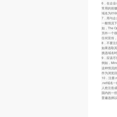
6．在企业
常用的前缀有
域名为it1
7．用与企
一般情况下
如，The 
另外一个很好
任何宣传
8．不要
如果选取
挑选域名
9．应该尽
例如，Mino
这种情况的
作为浏览
10．注册.
.net域
人抢注造成
国内的一些
普遍选择以