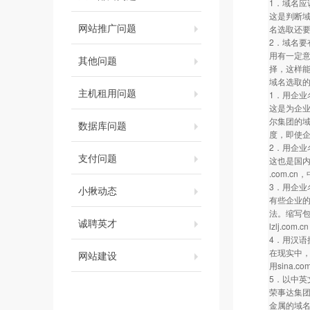
1．域名应
这是判断
网站推广问题
名选取还
2．域名要
用有一定
其他问题
择，这样
域名选取
主机租用问题
1．用企业
这是为企业
尔集团的域
数据库问题
度，即使
2．用企业
支付问题
这也是国内
.com.cn
3．用企业
小揪动态
有些企业
法。缩写包
诚聘英才
lzlj.co
4．用汉语
在现实中，采
网站建设
用sina.
5．以中英
荣事达集团的
金属的域名为h