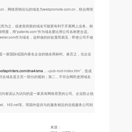
cn，网络营销论坛的域名为webpromote.com.cn，联合商情
已而为之，或者觉得新的域名可能更有利于开展网上业务。例
域名。很明显，用“patents.com”作为域名要比用公司名称更合适。
eler.com作为域名，这样做的好处显而易见：即使公司不做
是一家国际或国内著名企业的驰名商标时。换言之，当企业
oltaprinters.com/dna4/sma
... =pub-root-index.htm”，造成
第一，不符合域名是主页一部分的规则；第二，不符合网民使用域名
使访问者误认为访问的是一家具有网络背景的公司。企业防止他
t、163.net等。而国外提供与此服务相近的在线服务公司则
来源：