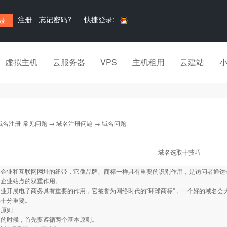
注册
忘记密码?
快捷登录:
虚拟主机
云服务器
VPS
主机租用
云建站
域名注册-常见问题
→
域名注册问题
→ 域名问题
域名选取十技巧
企业和互联网网址的纽带，它像品牌、商标一样具有重要的识别作用，是访问者通达企
向企业站点的双重作用。
业开展电子商务具有重要的作用，它被誉为网络时代的“环球商标”，一个好的域名会
得十分重要。
的原则
名的时候，首先要遵循两个基本原则。