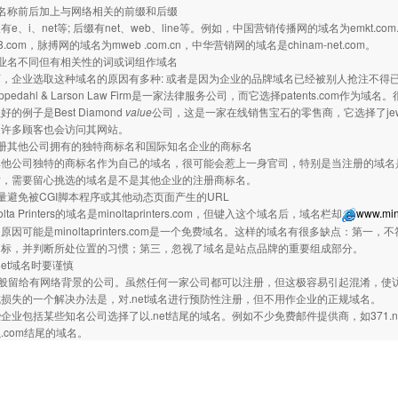
名称前后加上与网络相关的前缀和后缀
e、i、net等; 后缀有net、web、line等。例如，中国营销传播网的域名为emkt.com.
68.com，脉搏网的域名为mweb .com.cn，中华营销网的域名是chinam-net.com。
业名不同但有相关性的词或词组作域名
，企业选取这种域名的原因有多种: 或者是因为企业的品牌域名已经被别人抢注不得
Oppedahl & Larson Law Firm是一家法律服务公司，而它选择patents.com作为
的例子是Best Diamond
value
公司，这是一家在线销售宝石的零售商，它选择了jew
，许多顾客也会访问其网站。
注册其他公司拥有的独特商标名和国际知名企业的商标名
其他公司独特的商标名作为自己的域名，很可能会惹上一身官司，特别是当注册的域名
时，需要留心挑选的域名是不是其他企业的注册商标名。
量避免被CGI脚本程序或其他动态页面产生的URL
lta Printers的域名是minoltaprinters.com，但键入这个域名后，域名栏却
www.min
原因可能是minoltaprinters.com是一个免费域名。这样的域名有很多缺点：
目标，并判断所处位置的习惯；第三，忽视了域名是站点品牌的重要组成部分。
net域名时要谨慎
名一般留给有网络背景的公司。虽然任何一家公司都可以注册，但这极容易引起混淆，
损失的一个解决办法是，对.net域名进行预防性注册，但不用作企业的正规域名。
企业包括某些知名公司选择了以.net结尾的域名。例如不少免费邮件提供商，如371.ne
.com结尾的域名。