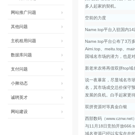
多人起家的契机。
网站推广问题
空前的力度
其他问题
Name.top平台入驻国内
主机租用问题
Name.top平台公布
Aimi.top、meitu.t
数据库问题
国域名市场的潜力，也是
支付问题
新老米农将再借双拼top域
说一夜暴富，尽显域名市
小揪动态
名，其市场成交总价保守预
发展的良机。白手起家更
诚聘英才
双拼资源对等真金白银
网站建设
西部数码（www.cznw
与11月18日竞拍开放666.
域名资源已经以实实在在的