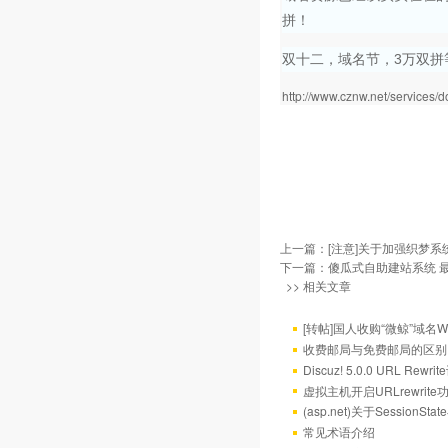
拼！
双十二，域名节，3万双拼
http://www.cznw.net/services/
上一篇：
[注意]关于加强织梦系统
下一篇：
傻瓜式自助建站系统 
>> 相关文章
[转帖]国人收购“微鲸”域名W
收费邮局与免费邮局的区别
Discuz! 5.0.0 URL Rewr
虚拟主机开启URLrewrit
(asp.net)关于Session
常见术语介绍