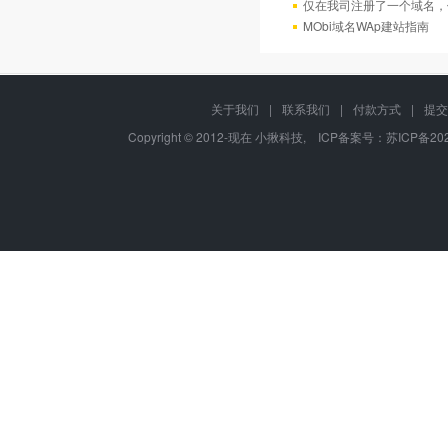
仅在我司注册了一个域名，
MObi域名WAp建站指南
关于我们
|
联系我们
|
付款方式
|
提交
Copyright © 2012-现在 小揪科技, ICP备案号：
苏ICP备202