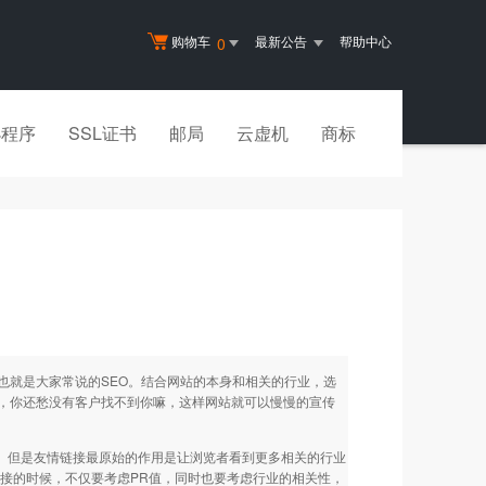
购物车
最新公告
帮助中心
0
小程序
SSL证书
邮局
云虚机
商标
也就是大家常说的SEO。结合网站的本身和相关的行业，选
，你还愁没有客户找不到你嘛，这样网站就可以慢慢的宣传
了。但是友情链接最原始的作用是让浏览者看到更多相关的行业
接的时候，不仅要考虑PR值，同时也要考虑行业的相关性，