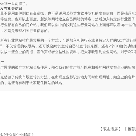
以做到一举两得了。
的发布相关信息
海量不是用邮件到处狂轰乱抓，也不是说用某些群发软件胡乱的发布信息，而是强调形
品等信息。也可以去百度、新浪等网站建立自己网站的博客，然后加入特定的行业圈子
个行业都有自己的门户站，我们可以集中的找到这些行业网站在上面都可以发 布一些
者，才是是来找相关行业信息的。
是所有行业网站推广最常用的一个方式，可以加入相关行业或者特定人群的QQ群进行
群，不仅管理的权限高，还可以 随时的宣传自己想宣传的东西。还有2个QQ群的功能
以放一些企业的海报，宣传页或者公益性的资料，把大家吸引到企业网站。对于QQ 
。
推广
推广慢慢的被广大的站长所使用，那么我们的推广就可以在相关的网站发布企业的新闻
推广
有点借鉴了传统市场宣传的方法，在出现企业标识的地方同时出现网址，如企业的名片
用的，这些有有利于大家记住网站的域名。
【 双击滚屏 】 【
推荐
转帖]什么是企业邮箱？