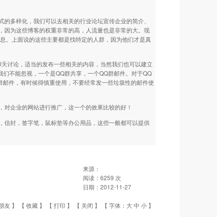
式的多样化，我们可以去相关的行业论坛宣传企业的简介、
，因为这些博客的权重非常的高，人流量也是非常的大。现
信息。上面说的这些主要都是找特定的人群，因为他们才是真
聊天讨论，适当的发布一些相关的内容，当然我们也可以建立
我们不能忽视，一个是QQ群共享，一个QQ群邮件。对于QQ
群邮件，有时候得慎重使用，不要经常发一些垃圾性的邮件使
，对企业的网站进行推广，这一个的效果比较的好！
，信封，签字笔，鼠标垫等办公用品，这些一般都可以提供
来源：
阅读：
6259
次
日期：
2012-11-27
朋友
】 【
收藏
】 【
打印
】 【
关闭
】 【 字体：
大
中
小
】