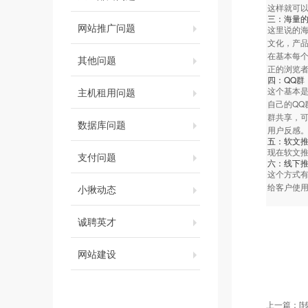
这样就可
三：海量
网站推广问题
这里说的
文化，产
在基本每
其他问题
正的浏览
四：QQ群
这个基本
主机租用问题
自己的QQ
群共享，可
数据库问题
用户反感
五：软文
现在软文
支付问题
六：线下
这个方式
给客户使
小揪动态
诚聘英才
网站建设
上一篇：
[