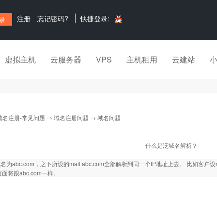
注册
忘记密码?
快捷登录:
虚拟主机
云服务器
VPS
主机租用
云建站
域名注册-常见问题
→
域名注册问题
→ 域名问题
什么是泛域名解析？
为abc.com，之下所设的mail.abc.com全部解析到同一个IP地址上去。 比如客户设ma
面将跟abc.com一样。