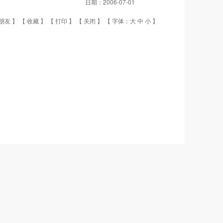
日期：
2006-07-01
朋友
】 【
收藏
】 【
打印
】 【
关闭
】 【 字体：
大
中
小
】