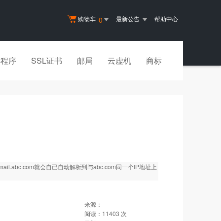
购物车
最新公告
帮助中心
0
小程序
SSL证书
邮局
云虚机
商标
il.abc.com就会自已自动解析到与abc.com同一个IP地址上
来源：
阅读：
11403
次