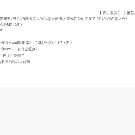
【 双击滚屏 】 【
推荐
果我要证明我的域名是我的,我怎么证明,如果你们公司不在了,那我的域名怎么办?
么是MX记录？
章
如何将Mysql数据库如4.0X版升级为4.1/5.x版？
QL和MYSQL有什么区别?
行网上付款呢？
名服务凸现六大优势