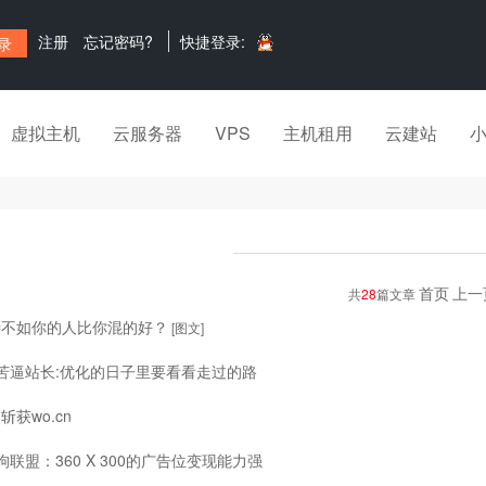
注册
忘记密码?
快捷登录:
虚拟主机
云服务器
VPS
主机租用
云建站
首页
上一
共
28
篇文章
待不如你的人比你混的好？
[图文]
致苦逼站长:优化的日子里要看看走过的路
获wo.cn
狗联盟：360 X 300的广告位变现能力强