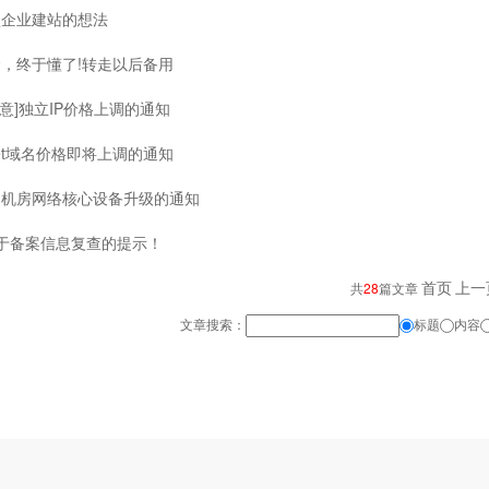
型企业建站的想法
，终于懂了!转走以后备用
[注意]独立IP价格上调的通知
.net域名价格即将上调的通知
川机房网络核心设备升级的通知
关于备案信息复查的提示！
首页
上一
共
28
篇文章
文章搜索：
标题
内容