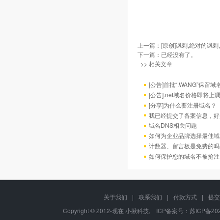
上一篇：
[原创]讽刺,绝对的讽刺
下一篇：已经没有了。
>> 相关文章
[公告]首批“.WANG”保
[公告].net域名价格即将上
[分享]为什么要注册域名？
我已经提交了备案信息，好
域名DNS相关问题
如何为企业品牌选择最佳域
计数器、留言板是免费的吗
如何保护您的域名不被抢注
关于我们
|
联系我们
|
付款方式
|
提交
Copyright © 2012-现在 小揪科技, ICP备案号：
苏ICP备202