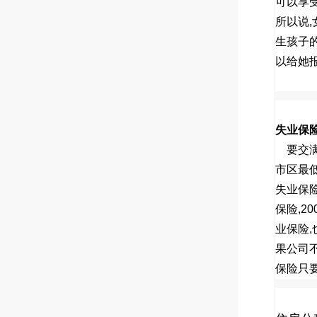
可以享
所以说
,
生孩子
以给她
失业保
要交
市区最
失业保
保险
,20
业保险
,
果公司
保险只