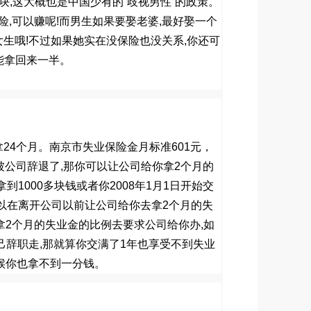
块
,
这大概也是中国少有的
”
歧视男性
”
的政策。
险
,
可以赚呢
!
而男生如果要娶老婆
,
最好娶一个
女生哦
!
不过如果她实在没保险也没关系
,
你还可
能拿回来一半。
拿
24
个月。南京市失业保险金月标准
601
元，
被公司辞退了
,
那你可以让公司给你拿
2
个月的
拿到
1000
多块钱或者你
2008
年
1
月
1
日开始交
以在离开公司以前让公司给你去拿
2
个月的失
拿
2
个月的失业金的比例去要求公司给你办
,
如
己辞职走
,
那就算你交满了
1
年也享受不到失业
候你也拿不到一分钱。