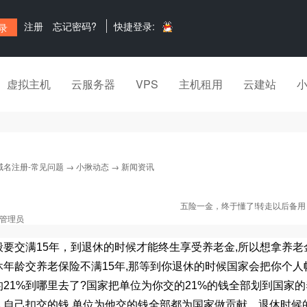
注册
忘记密码?
快捷登录:
虚拟主机
云服务器
VPS
主机租用
云建站
域名注册-常见问题
→
小揪动态
→ 新闻资讯
五险一金，终于懂了!转走以后备用
管理员
：
般要交满
15
年，到退休的时候才能终生享受养老金
,
所以想拿养老
休年龄交养老保险不满
15
年
,
那等到你退休的时候国家会把你个人
的
21%
到哪里去了
?
国家把单位为你交的
21%
的钱全部划到国家的
人自己扣交的钱
,
单位为他交的钱全部都为国家做贡献。退休时候