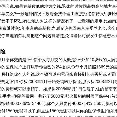
许你会说
,
如果在基数低的地方交钱
,
退休的时候回基数高的地方享
你享受么
?
一般这种情况下政府会找个理由直接拒绝你转入
!
到时
享受不了
!
不过有些地方对这样的情况有了一些缓和的规定
,
比如南
南京继续交
5
年南京的高基数
,
之后允许你回南京享受养老金
.
这个
去你当地的劳动局把这个问题搞清楚
,
免得退休时候发生你意想不
保险
每月给你交的是
9%,
你个人每月交的大概是
2%
外加
10
块钱的大病
你的医保帐户上打属于你自己的
2%,
如果你每个月按照
1369
元的
个月打给你个人的钱
,
这个钱可以积累起来直接刷卡去买药或者看
按规定
,
如果你从
2008
年
1
月开始缴纳医疗保险
,
那么从
2008
年
2
月
院的费用就可以报销了。如果你
2008
年
8
月
1
日住院了
,
住的是南京
药
,
手术
+
住院等费用一共花了
5000
元
,
那么报销的时候医保中心首
以报销
4000×86%=3440
元
,
你个人只要付
4000×14%=560
元就可
要付
1560
元就可以了
,
而且这
1560
元还可以从你的医保卡里扣
(
如