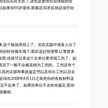
病住院实在太贵了
,
这也是参加社会保险的意
以如果你
55
岁退休
,
那最迟
30
岁起就必须开始
事
,
这个险就用得上了。但在实践中很多人出了
班的时候被车撞了
,
那应该赶快报警
,
让警察来
东西
,
你就可以拿这个去单位要求报工伤了。如
情况下一般不会被采纳为工伤的。工伤还有个
出具的证据和事故鉴定书以及你出工伤以后去
必须在
2008
年
8
月
1
日之前把你的有效材料送
鉴定不起来了。如果你单位不去给你鉴定
,
那你
很麻烦。