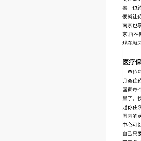
卖。也
便就让
南京也
京
,
再在
现在就
医疗
单位
月会往
国家每
里了。
起你住
围内的
中心可
自己只