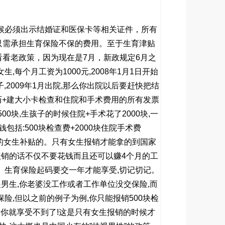
候必须出示结婚证和医保卡等相关证件，所有
只需承担生育保险不保的费用。至于生育津贴
看看老政策，因为现在是
7
月，新政规定
6
月之
女生
,
每个月工资为
1000
元
,2008
年
1
月
1
日开始
子
,2009
年
1
月出院
,
那么你出院以后要赶快把结
历
+
建大小卡检查和住院和手术费用的所有发票
500
块
,
生孩子的时候住院
+
手术花了
2000
块
,
一
钱包括
:500
块检查费
+2000
块住院手术费
的女生补贴的。只有女生报销才能拿的到国家
报销的话不仅不要花钱而且还可以赚
4
个月的工
。生育保险起码要交一年才能享受
,
切记切记。
是男生
,
你老婆没工作或者工作单位没交保险
,
而
保险
,
但以之前的例子为例
,
你只能报销
500
块检
资你就享受不到了
!
这是只有女生报销的时候才