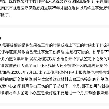
少钱。医疗保险对于我们年轻人来说比养老保险重要多了
,
毕竟看
过南京市规定医疗保险必须交满
25
年才能在退休以后终生享受
,
所
保险了。
险
少
,
需要提醒的是你如果在工作的时候或者上下班的时候出了什么
意保存证据
,
导致自己无法享受工伤保险
,
这是很可惜的。如果你下
录并拍照采集证据
,
警察处理完以后会给你开个事故鉴定书之类的
了事就随便让人跑了而且还不找证人还不报警什么的
,
那没证据的
题
,
如果你
2008
年
7
月
1
日出了工伤
,
那你必须马上报告单位
,
把警察
住院的病历交给单位
,
叫单位拿着这些材料去做工伤鉴定
,
你的单位
鉴定中心
,
如果距离你出工伤的日子超过了一个月
,
那工伤可能就
以拿着材料去鉴定中心鉴定
,
最好也不要超过一个月
,
否则会很麻烦