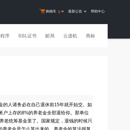
购物车
最新公告
帮助中心
0
小程序
SSL证书
邮局
云虚机
商标
金的人请务必在自己退休前
15
年就开始交。如
帐户上存的
8%
的养老金全部退给你。那单位
养老统筹基金里了。国家规定，退钱的时候只
的养老金是怎么算出来的。养老金的算法很复