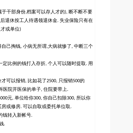
属于干部身份
档案可以存人才的
断不断不要
,
),
以后退休按工人待遇领退休金
失业保险只有在
.
人才或单位
)
得自己掏钱
小病无所谓
大病就惨了
中断三个
,
,
,
一定比例的钱打入存折
个人可以随时提取
用
,
.
分才可以报销
比如花了
只报销
的
,
2500,
500
诉医院开医保的单子
住院要带上
,
.
元
单位给你
你自己扣除
所以你
3000
,
300,
300,
买房或修房
可以自取或委托单位取
.
.
的钱转入新帐号
.
钱
.