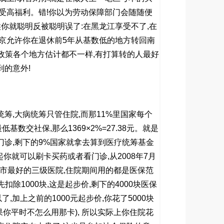
受高福利。错
!
你以为劳动保障部门会随随便
候你就聪明反被聪明误了
:
在黑龙江享受不了
,
在
京允许你在退休前
5
年从基数低的地方转回南
政策各个地方估计都不一样
,
有打算转的人最好
到的意外
!
统筹
,
大病统筹只管住院
,
而那
11%
里国家每个
最低基数交社保
,
那么
1369×2%=27.38
元。就是
门诊
,
剩下的
9%
国家就拿去算到医疗统筹基金
起你就可以刷卡买药或者看门诊
,
从
2008
年
7
月
市最好的三级医院
,
住院期间用的都是医保范
先扣除
1000
块
,
这是起步价
,
剩下的
4000
块医保
以了
,
加上之前的
1000
元起步价
,
你花了
5000
块
果你平时不怎么用那卡
),
所以实际上你住院花