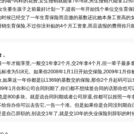
受的哦
~
同样的花费
,
女生报销就能拿
7976
块
,
男生报销只能拿
1250
女生要生孩子之前最好计划一下
,
提前一年开始找个单位交生育保
的时候已经交了一年生育保险而且缴的基数还比她本身工资高的
报销生育保险
,
不过你没补贴的
4
个月工资拿
,
而且该报的费用你只
险，
满一年才能享受
,
一般交
1
年拿
2
个月
,
交
2
年拿
4
个月
,
但一辈子最多
低标准为
518
元。如果你
2008
年
1
月
1
日开始交保险
,2009
年
1
月你
险
,
如果这一年你都是以
1369
的基数交的保险
,
那你
2
个月起码可以
09
年
1
月你和公司合同到期了
,
你们都不想续签合同的话那你也可
也是
800
多块。就是说合同到期或者公司辞退
,
你都可以按照一年
不给你办你可以去告它
,
一告一个准。但是如果你是合同没到期自
要是自己辞职的
,
别说交
1
年了
,
就是交
10
年的失业保险到辞职的时