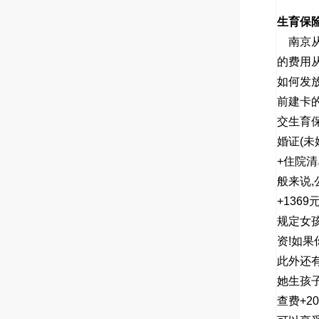
生育保
南京
的费用
如何发
前建卡
交生育
婚证
(
未
+
住院清
般来说
,
+1369
规定女
资
!
如果
此外还
她生孩
查费
+20