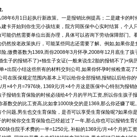
险
,
从
08
年
6
月
1
日起执行新政策。一是报销比例提高；二是建卡的时
从建卡开始到你生完小孩结束，院方同医保中心实时结算，个人
放可能仍然需要单位出面办理，具体可以咨询下劳动保障部门。
的仍然按老政策执行，可能某些同志还需要了解。例如
,
如果你是
保险
,
缴费基数为
1369,
而你
2008
年
3
月怀孕
,2008
年
12
月底生了孩
婚生子的报销不了
)+
独生子女证
(
一般来说生
2
胎的报销不了
)+
病
单
+
出院小结这些所有的材料交到公司
,
如果你怀孕时候检查花了
公司在医保规定范围内基本上可以给你全部报销
,
报销以后给你的
元
/
月
×4
个月
=7976
块
, 1369
元
/
月
×4
个月这是医保中心特别为报销
孩子报销生育保险的时候必须给
4
个月的平均工资
,
所以你生孩子
你基数交的比工资高
,
比如拿
1000
块交的是
1369,
那么你还赚了呢
有个问题
,
男生也交生育保险，是否可以享受生育保险呢
?
如果你
子的时候你交生育保险也已经超过了一年
,
那么你也可以报销生育
00
块住院手术费的一半
=1250
元
,
补贴的
1369
元
/
月
×4
个月的工