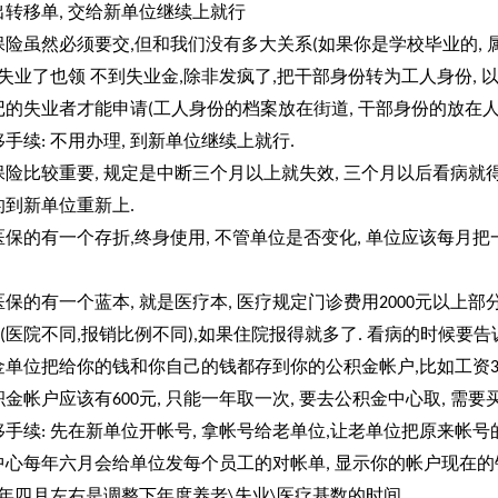
出转移单
交给新单位继续上就行
,
保险虽然必须要交
但和我们没有多大关系
如果你是学校毕业的
,
(
,
失业了也领
不到失业金
除非发疯了
把干部身份转为工人身份
,
,
,
记的失业者才能申请
工人身份的档案放在街道
干部身份的放在
(
,
移手续
不用办理
到新单位继续上就行
:
,
.
保险比较重要
规定是中断三个月以上就失效
三个月以后看病就
,
,
的到新单位重新上
.
医保的有一个存折
终身使用
不管单位是否变化
单位应该每月把
,
,
,
医保的有一个蓝本
就是医疗本
医疗规定门诊费用
元以上部
,
,
2000
医院不同
报销比例不同
如果住院报得就多了
看病的时候要告
(
,
),
.
金单位把给你的钱和你自己的钱都存到你的公积金帐户
比如工资
,
积金帐户应该有
元
只能一年取一次
要去公积金中心取
需要
600
,
,
,
移手续
先在新单位开帐号
拿帐号给老单位
让老单位把原来帐号
:
,
,
中心每年六月会给单位发每个员工的对帐单
显示你的帐户现在的
,
年四月左右是调整下年度养老
失业
医疗基数的时间
\
\
,