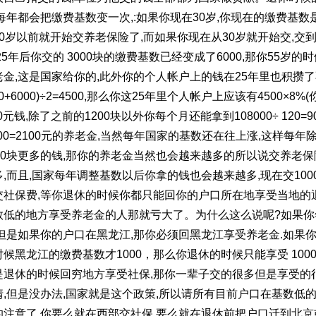
每年都会把缴费基数变一次
,:
如果你现在
30
岁
,
你现在的缴费基数
0
岁以前就开始交养老保险了
,
而如果你现在从
30
岁就开始交
,
交
25
年后你交的
3000
块的缴费基数已经变成了
6000,
那你
55
岁的时
老金
,
这是国家给你的
,
此外你的个人帐户上的钱在
25
年里也积攒了
00+6000)÷2=4500,
那么你这
25
年里个人帐户上应该有
4500×8%(
0
元钱
,
除了之前的
1200
块以外你每个月还能拿到
108000÷ 120=9
00=2100
元的养老金
,
当然每年国家的基数还在往上涨
,
这样每年
0
块更多的钱
,
那你的养老金当然也会越来越多的所以说交养老保
多
,
而且
,
国家每年调整基数以后你拿的钱也会越来越多
,
现在交
100
交社保费
,
等你退休的时候你都只能回你的户口所在地享受当地的
数低的地方享受养老金的人那就亏大了。为什么这么说呢
?
如果你
但是如果你的户口在黑龙江
,
那你必须回黑龙江享受养老金
.
如果
时候黑龙江的缴费基数才
1000
，那么你退休的时候只能享受
100
是退休的时候回穷地方享受社保
,
那你一辈子交的很多但是享受的
情
,
但是没办法
,
国家就是这个政策
,
所以请所有目前户口在基数低
的注意了
,
你要么就在西部交社保
,
要么就在退休前把户口迁到北京