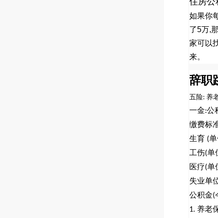
住房公
如果你
了
5
万
,
家可以
来。
辞职
五险
养
:
一金
公
:
缴费标
生育
单
(
工伤
单
(
医疗
单
(
失业单
公积金
(
养老
1.