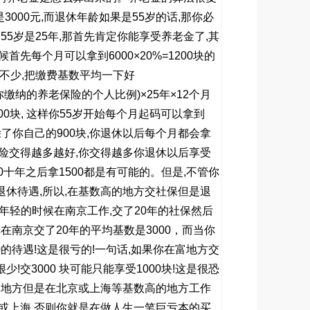
是
3000
元
,
而退休年龄如果是
55
岁的话
,
那你必
到
55
岁是
25
年
,
那首先肯定你能享受养老金了
,
其
候首先每个月可以拿到
6000×20%=1200
块的
不少
,
把缴费基数平均一下好
你缴纳的养老保险的个人比例
)×25
年
×12
个月
00
块
,
这样你
55
岁开始每个月起码可以拿到
除了你自己的
900
块
,
你退休以后每个月都会拿
险交得越多越好
,
你交得越多你退休以后享受
0
十年之后拿
1500
都是有可能的。但是
,
不管你
退休待遇
,
所以
,
在基数高的地方交社保但是退
年轻的时候在南京工作
,
交了
20
年的社保然后
你在南京交了
20
年的平均基数是
3000
，而当你
0
的待遇
!
这是很亏的
!
一句话
,
如果你在富地方交
很少
!
交
3000
块可能只能享受
1000
块
!
这是很恐
的地方但是在北京或上海等基数高的地方工作
或上海
,
否则你就是在做人生一笔巨亏本的买