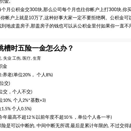
积金
,
每个月公积金交
300
块
,
那么公司每个月也往你帐户上打
300
块
,
你
那你帐户上就是
10
万了
,
这种好事大家一定不要拒绝啊。公积金可
找到地皮盖房子
,
那盖房子的钱也可以从公积金里付如果你一直不
跳槽时五险一金怎么办？
老
失业
工伤
医疗
生育
,
,
,
积金
准
养老
单位
，
个人
:
(
20%
8%)
位交
)
位交，个人不交
)
位
个人
基数
10%,
2%*
+3)
位
个人
1.5%
0.5%)
今年最高不超
％以前年度不超
％，单位个人各一半
12
10
)
保险是可以中断的
中间中断无所谓
最后是累计年限的
不过交得
,
,
,