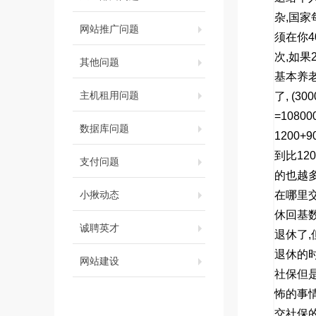
杂
,
国家
网站推广问题
须在你
4
次
,
如果
其他问题
基本养
主机租用问题
了
, (30
=10800
数据库问题
1200+9
到比
120
支付问题
的也越
小揪动态
在哪里
休回基
诚聘英才
退休了
,
退休的
网站建设
社保但
怖的事
交社保