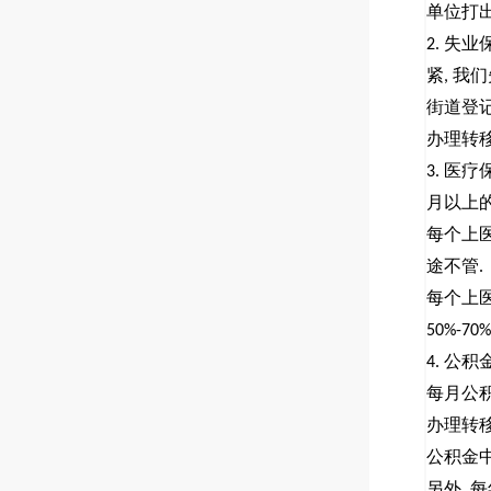
单位打
失业
2.
紧
我们
,
街道登
办理转
医疗
3.
月以上
每个上
途不管
.
每个上
50%-70%
公积
4.
每月公
办理转
公积金
另外
每
,