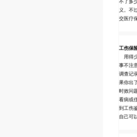
不了多
义。不
交医疗
工伤保
用得
事不注
调查记
果你出
时效问
看病或
到工伤
自己可