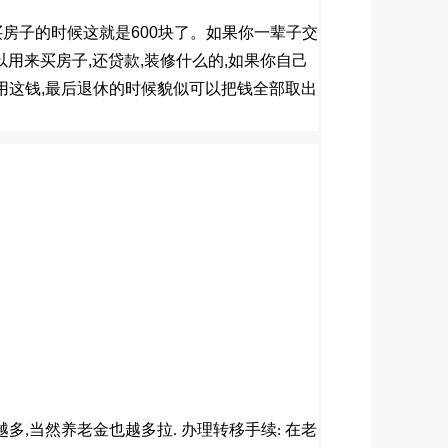
买房子的时候这就是
600
块了。如果你一辈子交
以用来买房子
,
还贷款
,
装修什么的
,
如果你自己
用这钱
,
最后退休的时候貌似可以把钱全部取出
越多
当然养老金也越多拉
办理转移手续
在老
,
.
: