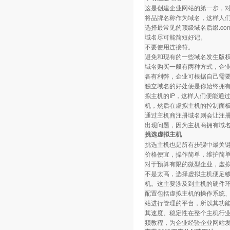
这是创建企业网站的第一步，
将品牌名称作为域名，这样人
选择最常见的顶级域名后缀.com、
域名尽可能简短好记。
不要使用连接符。
避免和现有的一些域名发生版
域名购买一般有两种方式，企
各有利弊，企业可根据自己需
独立域名的好处便是你始终拥
拟主机的IP，这样人们便能通
机，然后在虚拟主机的控制面板
通过主机商注册域名则会让注
出现问题，因为主机商拥有域
挑选虚拟主机
挑选主机也是所有步骤中最关键
价格便宜，操作简单，维护简
对于预算有限的微型企业，虚
不是太高，选择虚拟主机便足
机。这主要涉及到主机的硬件
配置包括虚拟主机的操作系统
站进行管理的平台，所以其功能
其速度、稳定性在整个主机行
频教程，为企业经验企业网站