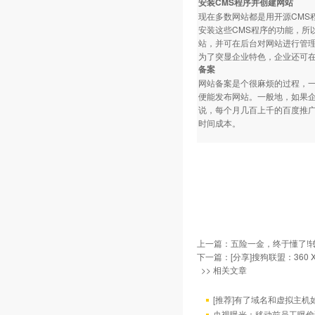
安装CMS程序并创建网站
现在多数网站都是用开源CMS程
安装这些CMS程序的功能，所
站，并可在后台对网站进行管
为了突显企业特色，企业还可
备案
网站备案是个很麻烦的过程，一
便能发布网站。一般地，如果
说，每个月几百上千的百度推
时间成本。
上一篇：
五险一金，终于懂了!
下一篇：
[分享]搜狗联盟：360
>> 相关文章
[推荐]有了域名和虚拟主机
央视曝光：移动前员工曝偷