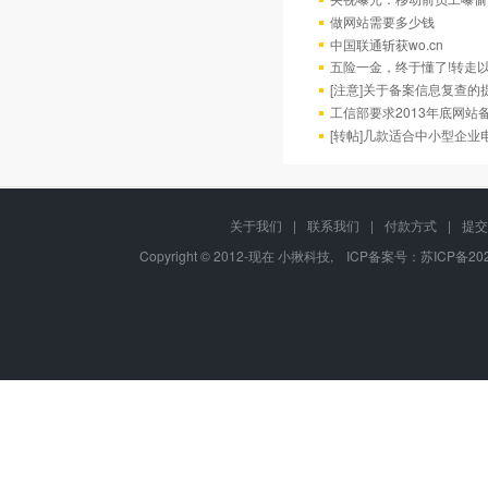
做网站需要多少钱
中国联通斩获wo.cn
五险一金，终于懂了!转走
[注意]关于备案信息复查的
工信部要求2013年底网站备
[转帖]几款适合中小型企
关于我们
|
联系我们
|
付款方式
|
提交
Copyright © 2012-现在 小揪科技, ICP备案号：
苏ICP备202